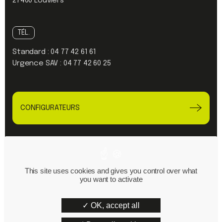
27400 Louviers
TÉL.
Standard :
04 77 42 61 61
Urgence SAV :
04 77 42 60 25
CONFIGURATEURS
Linkedin
Youtube
This site uses cookies and gives you control over what
you want to activate
Plan du site
Mentions Légales
OK, accept all
Politique de confidentialité