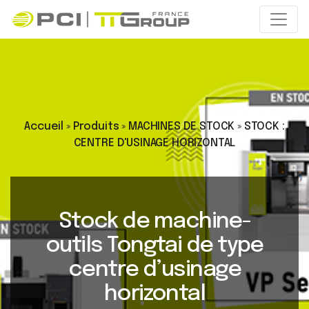
Accueil
»
Produits
»
MACHINES DE STOCK
»
STOCK :
CENTRE D'USINAGE HORIZONTAL
Stock de machine-
outils Tongtai de type
centre d’usinage
horizontal