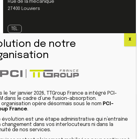
Rue de la mécanique
27400 Louviers
TÉL.
Standard :
04 77 42 61 61
Urgence SAV :
04 77 42 60 25
CONFIGURATEURS
s le 1er janvier 2026, TTGroup France a intégré PCI-
Linkedin
 dans le cadre d’une fusion-absorption.
 organisation opère désormais sous le nom
PCI-
Youtube
oup France
.
This site uses cookies and gives you control over what
 évolution est une étape administrative qui n’entraîne
you want to activate
Plan du site
 changement dans vos interlocuteurs ni dans la
nuité de nos services.
Mentions Légales
OK, accept all
Politique de confidentialité