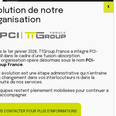
Standard :
04 77 42 61 61
Urgence SAV :
04 77 42 60 25
CONFIGURATEURS
s le 1er janvier 2026, TTGroup France a intégré PCI-
Linkedin
 dans le cadre d’une fusion-absorption.
 organisation opère désormais sous le nom
PCI-
Youtube
oup France
.
 évolution est une étape administrative qui n’entraîne
Plan du site
 changement dans vos interlocuteurs ni dans la
nuité de nos services.
Mentions Légales
Politique de confidentialité
quipes restent pleinement mobilisées pour continuer à
accompagner.
S CONTACTER POUR PLUS D’INFORMATIONS