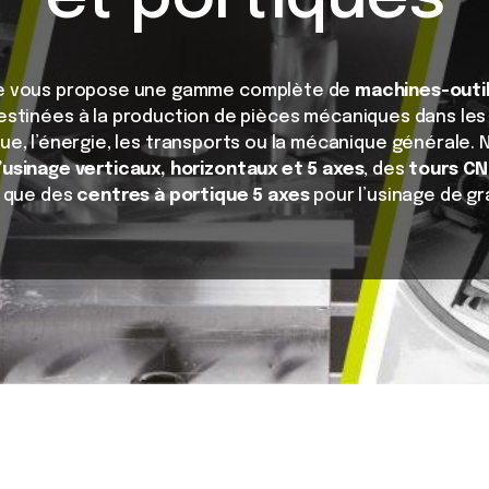
e vous propose une gamme complète de
machines-outi
stinées à la production de pièces mécaniques dans les
que, l’énergie, les transports ou la mécanique générale.
usinage verticaux, horizontaux et 5 axes
, des
tours CN
si que des
centres à portique 5 axes
pour l’usinage de g