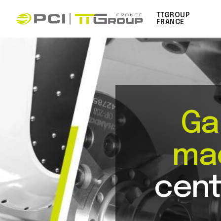
TTGROUP
FRANCE
Ga
mac
cent