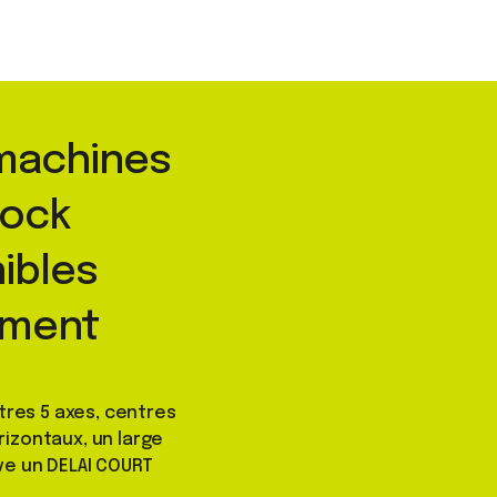
 machines
tock
ibles
ement
tres 5 axes, centres
rizontaux, un large
ve un DELAI COURT