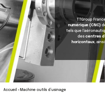
TTGroup Franc
numérique (CNC)
de
tels que l’aéronauti
des
centres d’
horizontaux
, ain
Accueil
»
Machine outils d’usinage