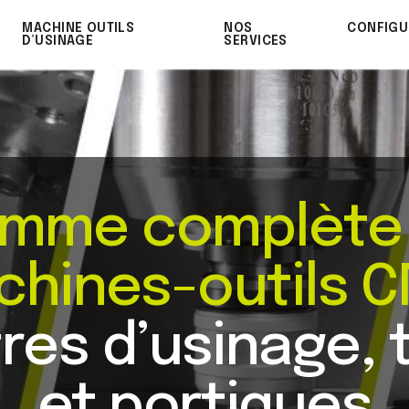
MACHINE OUTILS
NOS
CONFIGU
D’USINAGE
SERVICES
mme complète
hines-outils 
res d’usinage, 
et portiques