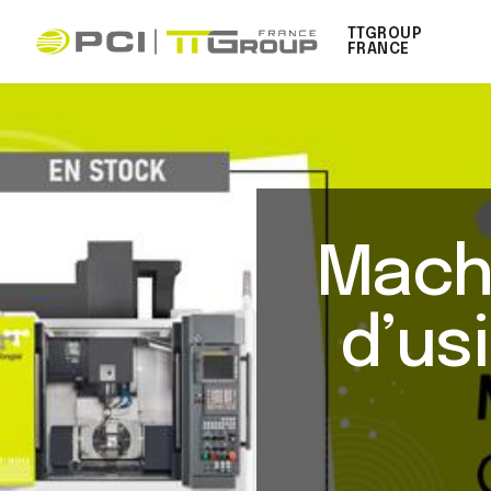
TTGROUP
FRANCE
Machi
d’us