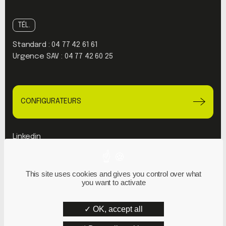
TÉL.
Standard :
04 77 42 61 61
Urgence SAV :
04 77 42 60 25
CONFIGURATEURS
Linkedin
Youtube
This site uses cookies and gives you control over what
Plan du site
you want to activate
Mentions Légales
Politique de confidentialité
OK, accept all