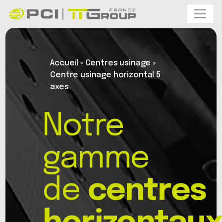
Accueil
»
Centres usinage
»
Centre usinage horizontal 5
axes
Notre
gamme
de
centres