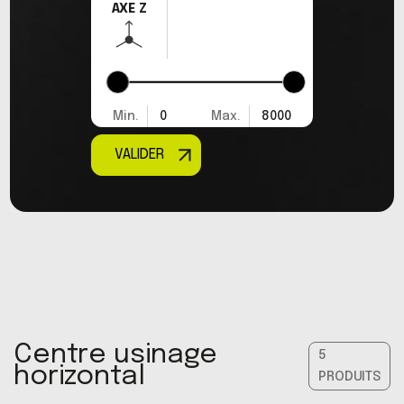
AXE Z
Min.
0
Max.
8000
VALIDER
Centre usinage
5
horizontal
PRODUITS