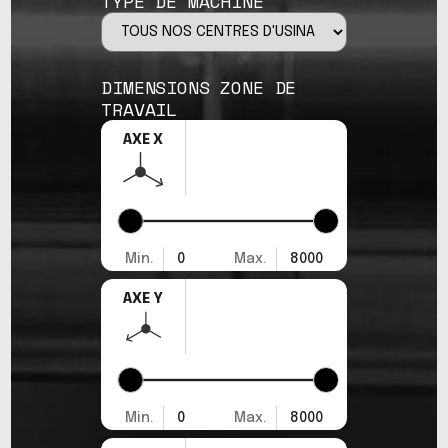
TYPE DE MACHINE
DIMENSIONS ZONE DE
TRAVAIL
AXE X
Min.
0
Max.
8000
AXE Y
Min.
0
Max.
8000