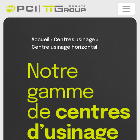
Accueil
»
Centres usinage
»
Centre usinage horizontal
Notre
gamme
de
centres
d’usinage