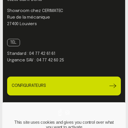
Showroom chez CERIMATEC
Rue de la mécanique
27400 Louviers
TÉL.
Standard :
04 77 42 61 61
Urgence SAV :
04 77 42 60 25
CONFIGURATEURS
Linkedin
Youtube
This site uses cookies and gives you control over what
you want to activate