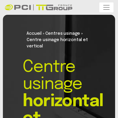
Accueil
»
Centres usinage
»
Centre usinage horizontal et
vertical
Centre
usinage
horizontal