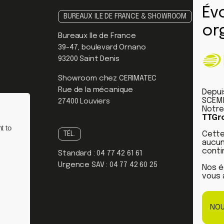
BUREAUX ILE DE FRANCE & SHOWROOM
Bureaux Ile de France
39-47, boulevard Ornano
93200 Saint Denis
Showroom chez CERIMATEC
Rue de la mécanique
Depui
SCEMM
27400 Louviers
Notre
TTGr
t to
Cette
TÉL.
aucun
conti
Standard :
04 77 42 61 61
Urgence SAV :
04 77 42 60 25
Nos é
vous 
NOU