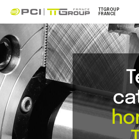
TTGROUP
FRANCE
T
ca
hor