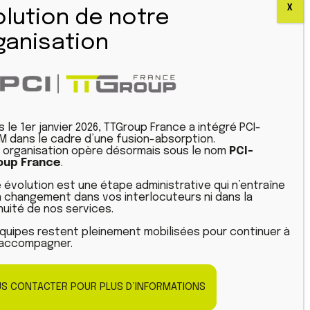
Linkedin
Youtube
Plan du site
Mentions Légales
Politique de confidentialité
s le 1er janvier 2026, TTGroup France a intégré PCI-
 dans le cadre d’une fusion-absorption.
 organisation opère désormais sous le nom
PCI-
oup France
.
 évolution est une étape administrative qui n’entraîne
 changement dans vos interlocuteurs ni dans la
nuité de nos services.
quipes restent pleinement mobilisées pour continuer à
accompagner.
S CONTACTER POUR PLUS D’INFORMATIONS