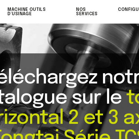
MACHINE OUTILS
NOS
CONFIGU
D’USINAGE
SERVICES
éléchargez not
talogue sur le
t
izontal 2 et 3 
Tongtai Série TC