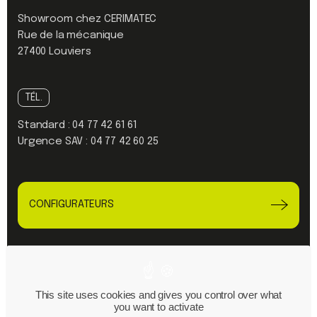
Showroom chez CERIMATEC
Rue de la mécanique
27400 Louviers
TÉL.
Standard :
04 77 42 61 61
Urgence SAV :
04 77 42 60 25
CONFIGURATEURS
Linkedin
Youtube
This site uses cookies and gives you control over what
you want to activate
Plan du site