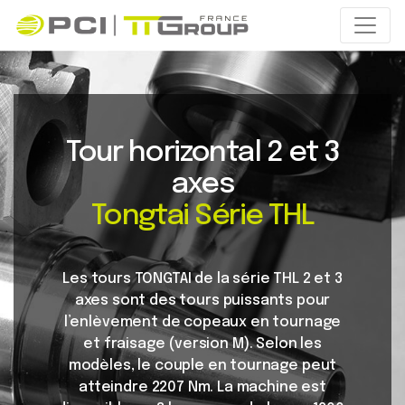
Tour horizontal 2 et 3
axes
Tongtai Série THL
Les tours TONGTAI de la série THL 2 et 3
axes sont des tours puissants pour
l’enlèvement de copeaux en tournage
et fraisage (version M). Selon les
modèles, le couple en tournage peut
atteindre 2207 Nm. La machine est