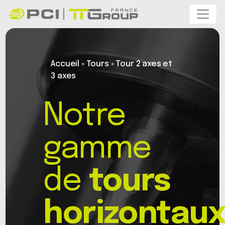
Accueil
»
Tours
»
Tour 2 axes et
3 axes
Notre
gamme
de
tours
horizontau