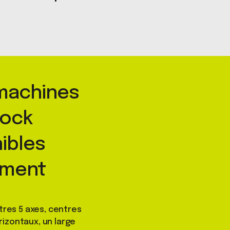
 machines
tock
ibles
ement
tres 5 axes, centres
rizontaux, un large