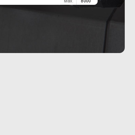
Max.
8000