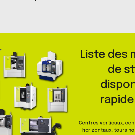
Liste des
de s
dispon
rapid
Centres verticaux, cen
horizontaux, tours ho