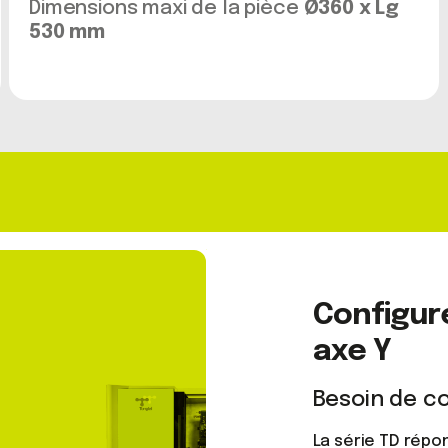
Dimensions maxi de la pièce
Ø360 x Lg
530 mm
Configure
axe Y
Besoin de c
La série TD répo