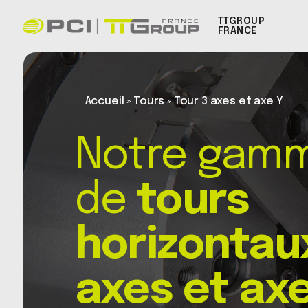
TTGROUP
FRANCE
Accueil
»
Tours
»
Tour 3 axes et axe Y
Notre gam
de
tours
horizontau
axes et axe