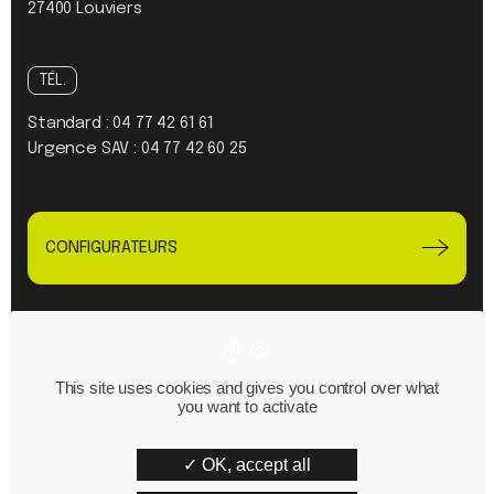
27400 Louviers
TÉL.
Standard :
04 77 42 61 61
Urgence SAV :
04 77 42 60 25
CONFIGURATEURS
Linkedin
Youtube
This site uses cookies and gives you control over what
you want to activate
Plan du site
Mentions Légales
OK, accept all
Politique de confidentialité